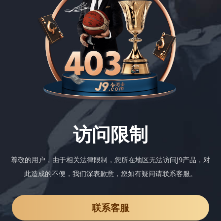
访问限制
尊敬的用户，由于相关法律限制，您所在地区无法访问J9产品，对
此造成的不便，我们深表歉意，您如有疑问请联系客服。
联系客服