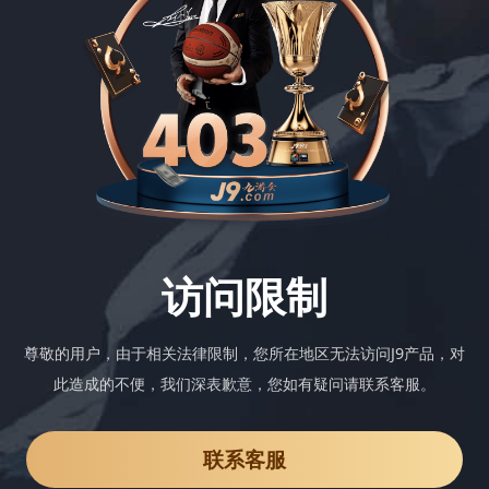
访问限制
尊敬的用户，由于相关法律限制，您所在地区无法访问J9产品，对
此造成的不便，我们深表歉意，您如有疑问请联系客服。
联系客服