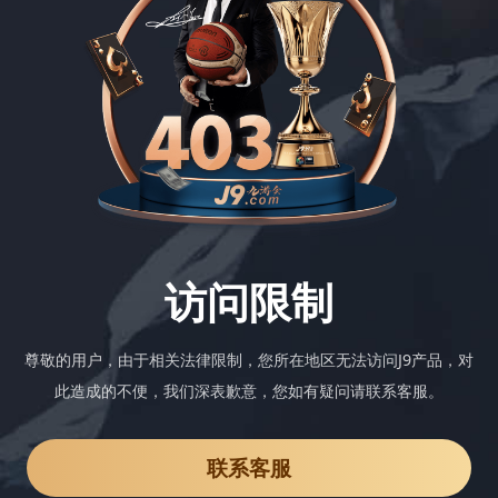
访问限制
尊敬的用户，由于相关法律限制，您所在地区无法访问J9产品，对
此造成的不便，我们深表歉意，您如有疑问请联系客服。
联系客服