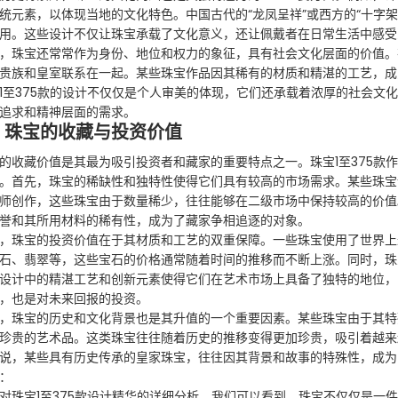
统元素，以体现当地的文化特色。中国古代的“龙凤呈祥”或西方的“十字
用。这些设计不仅让珠宝承载了文化意义，还让佩戴者在日常生活中感受
，珠宝还常常作为身份、地位和权力的象征，具有社会文化层面的价值。
贵族和皇室联系在一起。某些珠宝作品因其稀有的材质和精湛的工艺，成
1至375款的设计不仅仅是个人审美的体现，它们还承载着浓厚的社会文
追求和精神层面的需求。
、珠宝的收藏与投资价值
的收藏价值是其最为吸引投资者和藏家的重要特点之一。珠宝1至375款
。首先，珠宝的稀缺性和独特性使得它们具有较高的市场需求。某些珠宝
师创作，这些珠宝由于数量稀少，往往能够在二级市场中保持较高的价值
誉和其所用材料的稀有性，成为了藏家争相追逐的对象。
，珠宝的投资价值在于其材质和工艺的双重保障。一些珠宝使用了世界上
石、翡翠等，这些宝石的价格通常随着时间的推移而不断上涨。同时，珠
设计中的精湛工艺和创新元素使得它们在艺术市场上具备了独特的地位，
，也是对未来回报的投资。
，珠宝的历史和文化背景也是其升值的一个重要因素。某些珠宝由于其特
珍贵的艺术品。这类珠宝往往随着历史的推移变得更加珍贵，吸引着越来
说，某些具有历史传承的皇家珠宝，往往因其背景和故事的特殊性，成为
：
对珠宝1至375款设计精华的详细分析，我们可以看到，珠宝不仅仅是一