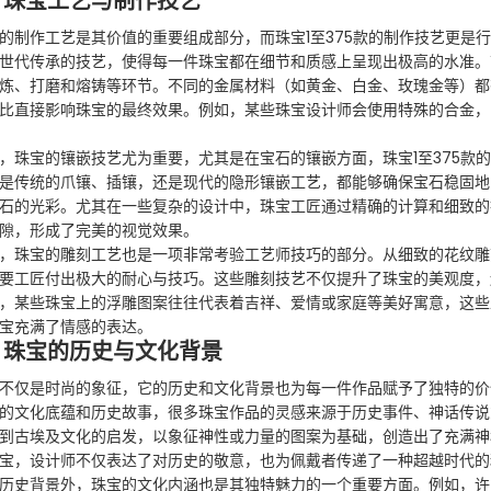
、珠宝工艺与制作技艺
的制作工艺是其价值的重要组成部分，而珠宝1至375款的制作技艺更是
世代传承的技艺，使得每一件珠宝都在细节和质感上呈现出极高的水准。
炼、打磨和熔铸等环节。不同的金属材料（如黄金、白金、玫瑰金等）都
比直接影响珠宝的最终效果。例如，某些珠宝设计师会使用特殊的合金，
，珠宝的镶嵌技艺尤为重要，尤其是在宝石的镶嵌方面，珠宝1至375款
是传统的爪镶、插镶，还是现代的隐形镶嵌工艺，都能够确保宝石稳固地
石的光彩。尤其在一些复杂的设计中，珠宝工匠通过精确的计算和细致的
隙，形成了完美的视觉效果。
，珠宝的雕刻工艺也是一项非常考验工艺师技巧的部分。从细致的花纹雕
要工匠付出极大的耐心与技巧。这些雕刻技艺不仅提升了珠宝的美观度，
，某些珠宝上的浮雕图案往往代表着吉祥、爱情或家庭等美好寓意，这些
宝充满了情感的表达。
、珠宝的历史与文化背景
不仅是时尚的象征，它的历史和文化背景也为每一件作品赋予了独特的价值
的文化底蕴和历史故事，很多珠宝作品的灵感来源于历史事件、神话传说
到古埃及文化的启发，以象征神性或力量的图案为基础，创造出了充满神
宝，设计师不仅表达了对历史的敬意，也为佩戴者传递了一种超越时代的
历史背景外，珠宝的文化内涵也是其独特魅力的一个重要方面。例如，许