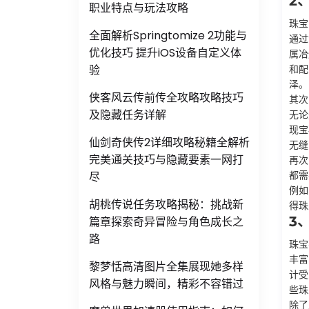
2
职业特点与玩法攻略
珠宝
全面解析Springtomize 2功能与
通过
优化技巧 提升iOS设备自定义体
属冶
验
和配
泽。
侠客风云传前传全攻略攻略技巧
其次
及隐藏任务详解
无论
现宝
仙剑奇侠传2详细攻略秘籍全解析
无缝
完美通关技巧与隐藏要素一网打
再次
都需
尽
例如
胡桃传说任务攻略揭秘：挑战新
得珠
3
篇章探索奇异冒险与角色成长之
路
珠宝
丰富
黎梦恬高清图片全集展现她多样
计受
风格与魅力瞬间，精彩不容错过
些珠
除了