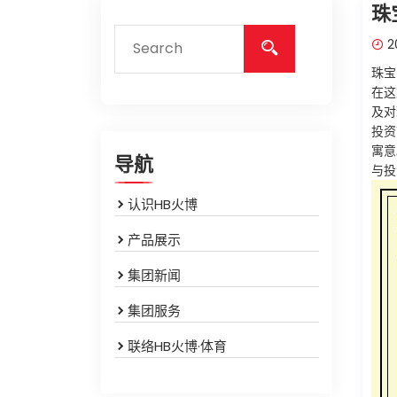
珠
20
珠宝
在这
及对
投资
寓意
导航
与投
认识HB火博
产品展示
集团新闻
集团服务
联络HB火博·体育