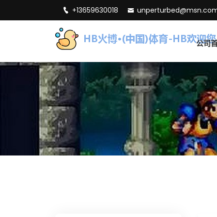
+13659630018
unperturbed@msn.co
公司