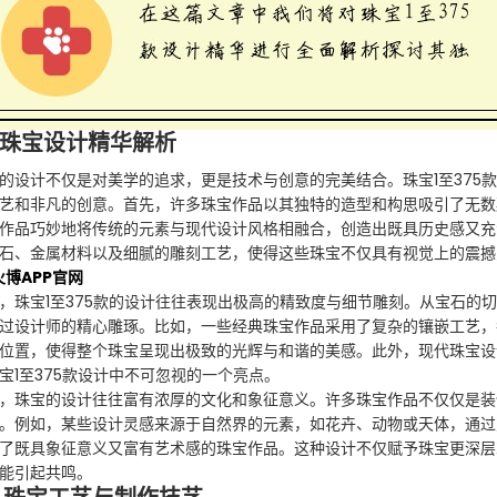
、珠宝设计精华解析
的设计不仅是对美学的追求，更是技术与创意的完美结合。珠宝1至375
艺和非凡的创意。首先，许多珠宝作品以其独特的造型和构思吸引了无数
作品巧妙地将传统的元素与现代设计风格相融合，创造出既具历史感又充
石、金属材料以及细腻的雕刻工艺，使得这些珠宝不仅具有视觉上的震撼
火博APP官网
，珠宝1至375款的设计往往表现出极高的精致度与细节雕刻。从宝石的
过设计师的精心雕琢。比如，一些经典珠宝作品采用了复杂的镶嵌工艺，
位置，使得整个珠宝呈现出极致的光辉与和谐的美感。此外，现代珠宝设
宝1至375款设计中不可忽视的一个亮点。
，珠宝的设计往往富有浓厚的文化和象征意义。许多珠宝作品不仅仅是装
。例如，某些设计灵感来源于自然界的元素，如花卉、动物或天体，通过
了既具象征意义又富有艺术感的珠宝作品。这种设计不仅赋予珠宝更深层
能引起共鸣。