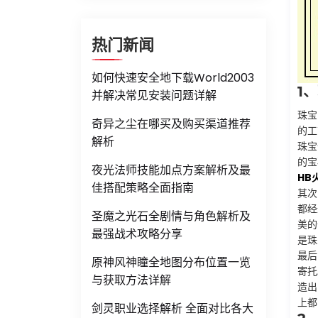
热门新闻
如何快速安全地下载World2003
1
并解决常见安装问题详解
珠宝
奇异之尘在哪买及购买渠道推荐
的工
解析
珠宝
的宝
夜光法师技能加点方案解析及最
HB
佳搭配策略全面指南
其次
都经
圣魔之光石全剧情与角色解析及
美的
最强战术攻略分享
是珠
最后
原神风神瞳全地图分布位置一览
寄托
与获取方法详解
造出
上都
剑灵职业选择解析 全面对比各大