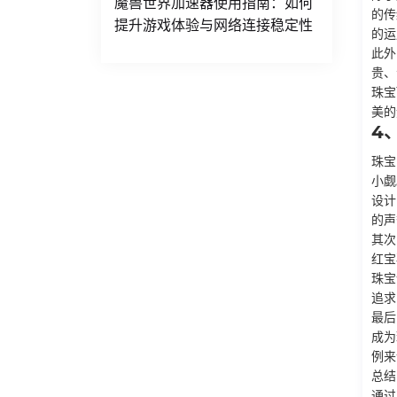
魔兽世界加速器使用指南：如何
的传
提升游戏体验与网络连接稳定性
的运
此外
贵、
珠宝
美的
4
珠宝
小觑
设计
的声
其次
红宝
珠宝
追求
最后
成为
例来
总结
通过