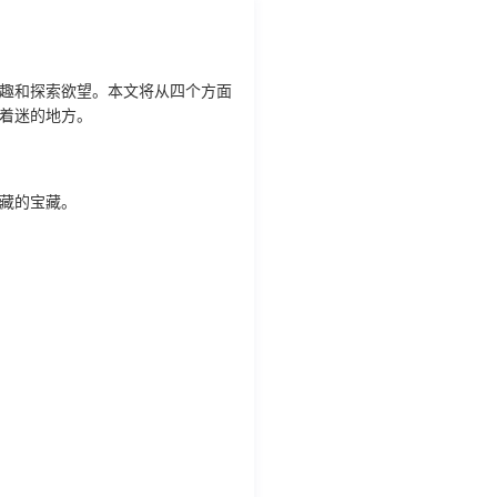
趣和探索欲望。本文将从四个方面
着迷的地方。
藏的宝藏。