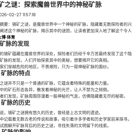
矿之谜：探索魔兽世界中的神秘矿脉
26-02-27 11:57:18
摘要：锡矿之谜，是魔兽世界中一个神秘的矿脉，隐藏着无数探险者的兴
阐述这个神秘的矿脉，揭示其中的谜团，让读者更加深入地了解这个令人
火博·体育
、矿脉的发现
的锡矿蕴藏在魔兽世界的深处，探险者们历经千辛万苦最终发现了这个隐
矿脉的发现，人们开始探索其中的奥秘，想要揭开它的真相。
家们穿越危险的地区，不畏艰险，只为一窥神秘矿脉的面纱。
、矿脉的特点
之谜并不只是一个普通的矿脉，它蕴含着特殊的能量和力量。
中的矿石形态各异，散发着神秘的光芒，让人不禁为之倾倒。
者们发现，矿脉周围弥漫着一股神秘的气息，仿佛隐藏着无尽的秘密。
、矿脉的历史
说，锡矿之谜拥有悠久的历史，曾经是上古文明的遗迹。
中记载着无数古老的传说和故事，吸引着许多学者和历史学家前来探寻。
试图解开矿脉背后的历史之谜，寻找失落的文明留下的线索。