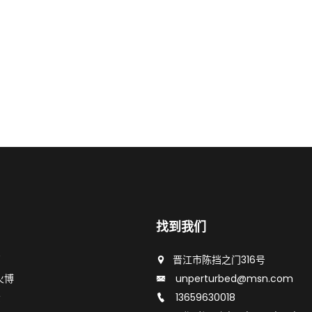
找到我们
页
晋江市陈挡之门316号
火博
unperturbed@msn.com
示
13659630018