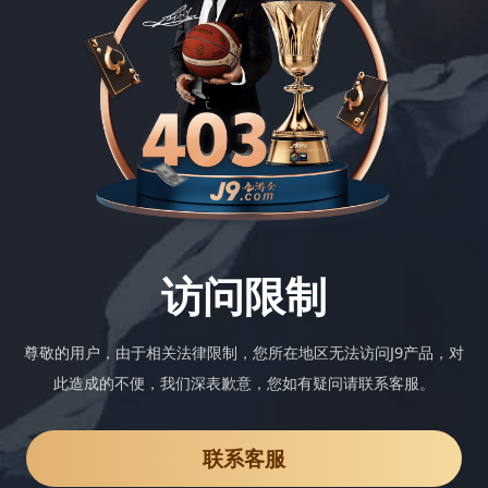
访问限制
尊敬的用户，由于相关法律限制，您所在地区无法访问J9产品，对
此造成的不便，我们深表歉意，您如有疑问请联系客服。
联系客服