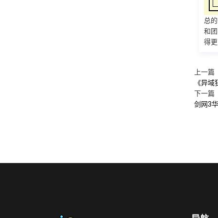
总的
和团
得更
上一篇
《异域
下一篇
剑网3