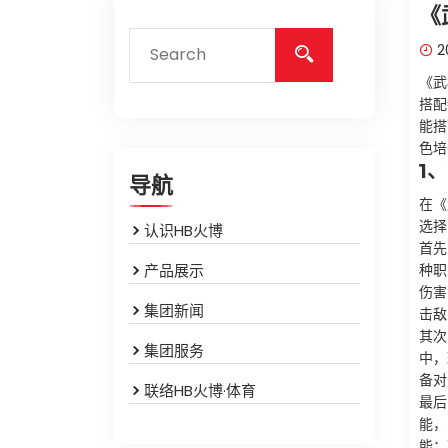
《
20
《武
搭配
能搭
色培
1
导航
在《
选择
认识HB火博
首先
产品展示
种职
伤害
集团新闻
击敌
其次
集团服务
中，
备对
联络HB火博·体育
最后
能，
能；