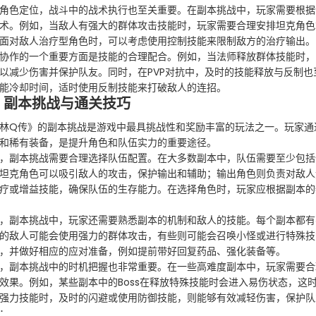
角色定位，战斗中的战术执行也至关重要。在副本挑战中，玩家需要根据
术。例如，当敌人有强大的群体攻击技能时，玩家需要合理安排坦克角色
面对敌人治疗型角色时，可以考虑使用控制技能来限制敌方的治疗输出。
协作的一个重要方面是技能的合理配合。例如，当法师释放群体技能时，
以减少伤害并保护队友。同时，在PVP对抗中，及时的技能释放与反制
能冷却时间，适时使用反制技能来打破敌人的连招。
、副本挑战与通关技巧
林Q传》的副本挑战是游戏中最具挑战性和奖励丰富的玩法之一。玩家通
和稀有装备，是提升角色和队伍实力的重要途径。
，副本挑战需要合理选择队伍配置。在大多数副本中，队伍需要至少包括
坦克角色可以吸引敌人的攻击，保护输出和辅助；输出角色则负责对敌人
疗或增益技能，确保队伍的生存能力。在选择角色时，玩家应根据副本的
，副本挑战中，玩家还需要熟悉副本的机制和敌人的技能。每个副本都有
的敌人可能会使用强力的群体攻击，有些则可能会召唤小怪或进行特殊技
，并做好相应的应对准备，例如提前带好回复药品、强化装备等。
，副本挑战中的时机把握也非常重要。在一些高难度副本中，玩家需要合
效果。例如，某些副本中的Boss在释放特殊技能时会进入易伤状态，这
强力技能时，及时的闪避或使用防御技能，则能够有效减轻伤害，保护队
：