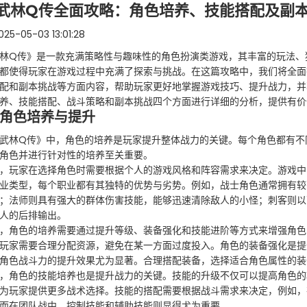
武林Q传全面攻略：角色培养、技能搭配及副
25-05-03 13:01:28
林Q传》是一款充满策略性与趣味性的角色扮演类游戏，其丰富的玩法、
都使得玩家在游戏过程中充满了探索与挑战。在这篇攻略中，我们将全面
配和副本挑战等方面内容，帮助玩家更好地掌握游戏技巧、提升战力，并
养、技能搭配、战斗策略和副本挑战四个方面进行详细的分析，提供有价
、角色培养与提升
武林Q传》中，角色的培养是玩家提升整体战力的关键。每个角色都有不
角色并进行针对性的培养至关重要。
，玩家在选择角色时需要根据个人的游戏风格和阵容需求来决定。游戏中
业类型，每个职业都有其独特的优势与劣势。例如，战士角色通常拥有较
；法师则具有强大的群体伤害技能，能够迅速清除敌人的小怪；刺客则以
人的后排输出。
，角色的培养需要通过提升等级、装备强化和技能进阶等方式来增强角色
玩家需要合理分配资源，避免在某一方面过度投入。角色的装备强化是提
角色战斗力的提升效果尤为显著。合理搭配装备，选择适合角色属性的装
，角色的技能培养也是提升战力的关键。技能的升级不仅可以提高角色的
为玩家提供更多战术选择。技能的搭配需要根据战斗需求来决定，例如，
而在团队战中，控制技能和辅助技能则显得尤为重要。