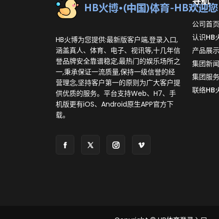
导航
公司首
认识HB
HB火博为您提供:最新版客户端,登录入口,
涵盖真人、体育、电子、视讯等,十几年信
产品展
誉品牌安全靠谱稳定,最热门的娱乐场所之
集团新
一,秉承保证一流质量,保持一级信誉的经
集团服
营理念,坚持客户第一的原则为广大客户提
联络HB
供优质的服务。平台支持Web、H7、手
机版更有iOS、Android原生APP官方下
载。