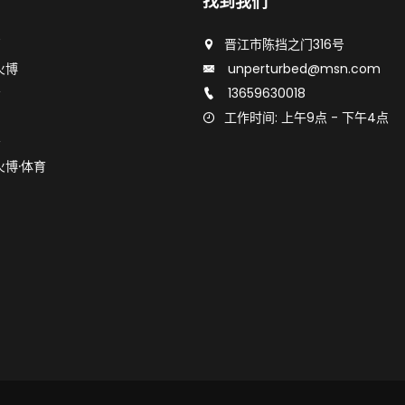
找到我们
页
晋江市陈挡之门316号
火博
unperturbed@msn.com
示
13659630018
闻
工作时间: 上午9点 - 下午4点
务
火博·体育