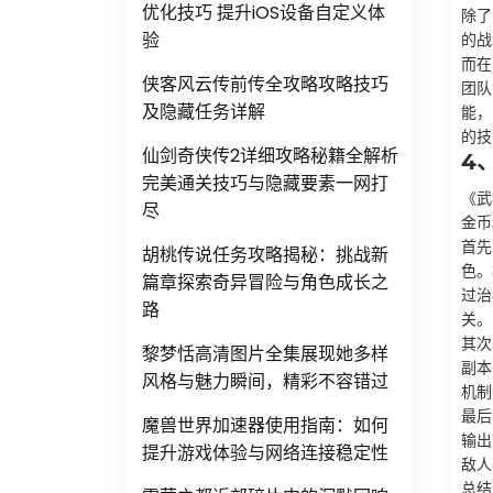
优化技巧 提升iOS设备自定义体
除了
验
的战
而在
侠客风云传前传全攻略攻略技巧
团队
及隐藏任务详解
能，
的技
仙剑奇侠传2详细攻略秘籍全解析
4
完美通关技巧与隐藏要素一网打
《武
尽
金币
首先
胡桃传说任务攻略揭秘：挑战新
色。
篇章探索奇异冒险与角色成长之
过治
路
关。
其次
黎梦恬高清图片全集展现她多样
副本
风格与魅力瞬间，精彩不容错过
机制
最后
魔兽世界加速器使用指南：如何
输出
提升游戏体验与网络连接稳定性
敌人
总结