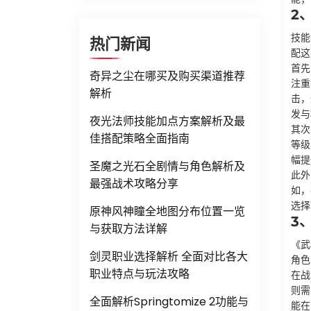
2
技能
热门新闻
配这
首先
奇异之尘在哪买及购买渠道推荐
注重
解析
击，
发与
夜光法师技能加点方案解析及最
其次
佳搭配策略全面指南
等级
幅提
圣魔之光石全剧情与角色解析及
此外
最强战术攻略分享
如，
选择
原神风神瞳全地图分布位置一览
3
与获取方法详解
《武
剑灵职业选择解析 全面对比各大
角色
职业特点与玩法攻略
在战
则需
全面解析Springtomize 2功能与
能在