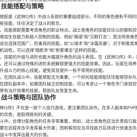
、技能搭配与策略
搭配是《武林Q传》中战斗系统的重要组成部分。不同的角色拥有不同的
些技能，往往决定了战斗的胜负。
，技能搭配需要考虑角色的职业特点。战士类角色的技能往往以防御和控
增加生存能力和敌人控制的技能，例如“盾墙”和“沉默打击”；而法师类角
适合选择范围广、伤害高的技能，如“火球术”和“冰霜风暴”。对于刺客
机动性，可以选择“暗影步”和“刺客爆击”这样的技能。
，技能的升级与进阶也能大幅提升角色的战斗表现。在《武林Q传》中，
，还可以通过特殊的进阶系统解锁更强大的技能效果。因此，玩家在培养
升战斗力的核心技能，避免盲目提升一些不常用的技能。
，在团队战斗中，技能搭配尤为重要。一个好的技能搭配往往能够弥补队
在团队副本中，如果团队缺乏控制技能，可以考虑让一个角色专门承担控
带有治疗效果的技能，帮助队友恢复生命。
、战斗策略与团队协作
林Q传》不仅是一款个人技巧游戏，更注重团队协作。在多人副本和PVP
的优势，是取得胜利的关键。
斗中，合理分配角色的任务非常重要。例如，战士类角色应当负责吸引敌
要在远程攻击中发挥最大伤害；而刺客则应当寻找敌方后排进行快速击杀
战斗中发挥出最大的价值。