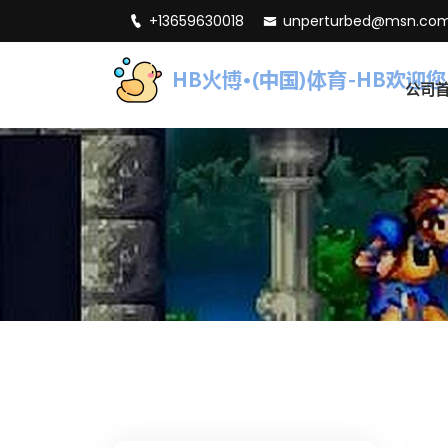
+13659630018
unperturbed@msn.co
公司